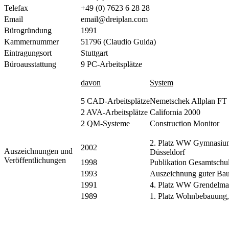
Telefax
+49 (0) 7623 6 28 28
Email
email@dreiplan.com
Bürogründung
1991
Kammernummer
51796 (Claudio Guida)
Eintragungsort
Stuttgart
Büroausstattung
9 PC-Arbeitsplätze
davon
System
5 CAD-Arbeitsplätze
Nemetschek Allplan FT
2 AVA-Arbeitsplätze
California 2000
2 QM-Systeme
Construction Monitor
2. Platz WW Gymnasium 
2002
Auszeichnungen und
Düsseldorf
Veröffentlichungen
1998
Publikation Gesamtschu
1993
Auszeichnung guter Baut
1991
4. Platz WW Grendelmat
1989
1. Platz Wohnbebauung, 