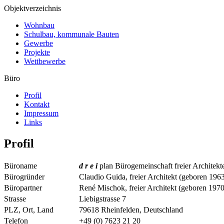
Objektverzeichnis
Wohnbau
Schulbau, kommunale Bauten
Gewerbe
Projekte
Wettbewerbe
Büro
Profil
Kontakt
Impressum
Links
Profil
Büroname
d r e i
plan Bürogemeinschaft freier Architekt
Bürogründer
Claudio Guida, freier Architekt (geboren 196
Büropartner
René Mischok, freier Architekt (geboren 1970
Strasse
Liebigstrasse 7
PLZ, Ort, Land
79618 Rheinfelden, Deutschland
Telefon
+49 (0) 7623 21 20